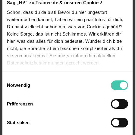
Sag „Hi!“ zu Trainee.de & unseren Cookies!
Content-Marketing, Social Media, Google
AdWords oder SEO ‒ im Herzen Deutschlands
Schön, dass du da bist! Bevor du hier ungestört
wirst du alles rund ums Thema Online-Marketing
weitermachen kannst, haben wir ein paar Infos für dich.
lernen!
Du hast vielleicht schon mal was von Cookies gehört!?
Keine Sorge, das ist nicht Schlimmes. Wir erklären dir
Deine Kommunikationsskills willst du lieber dafür
hier, was das alles für dich bedeutet. Wunder dich bitte
nutzen, gutes Personal für Unternehmen zu
finden? Na, dann los! Denn Berlin bietet dir auch
nicht, die Sprache ist ein bisschen komplizierter als du
passende Jobs im Bereich
HR
. In Abteilungen der
sie von uns kennst. Sie muss einfach den aktuellen
Human Resources bist du dann für das
Datenschutzbestimmungen gerecht werden.
Personalmanagement zuständig.
Die Nutzung von Cookies auf Trainee.de
Einwilligungsauswahl
Notwendig
Wir verwenden Cookies zur technischen Funktion
Tipp-Box
unserer Webseite („Notwendig“), um von dir bei
Bevor du aber Bewerbungen bewertest,
Präferenzen
Benutzung der Webseite getroffenen Einstellungen zu
solltest du dich natürlich erst einmal um
speichern ( „Präferenzen“), die Zugriffe auf unsere
deine eigene
Bewerbung
als Trainee in Berlin
Webseite zu analysieren („Statistiken“), um
kümmern – und dir das Stellenangebot ein
Statistiken
Informationen zu deiner Verwendung unserer Website an
bisschen genauer anschauen.