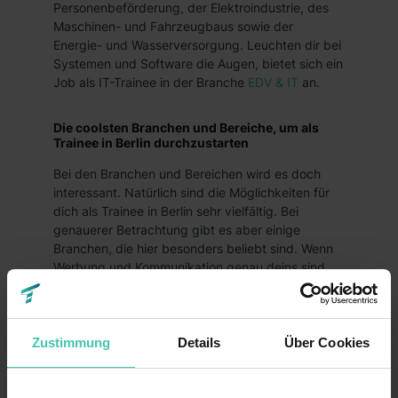
Personenbeförderung, der Elektroindustrie, des
Maschinen- und Fahrzeugbaus sowie der
Energie- und Wasserversorgung. Leuchten dir bei
Systemen und Software die Augen, bietet sich ein
Job als IT-Trainee in der Branche
EDV & IT
an.
Die coolsten Branchen und Bereiche, um als
Trainee in Berlin durchzustarten
Bei den Branchen und Bereichen wird es doch
interessant. Natürlich sind die Möglichkeiten für
dich als Trainee in Berlin sehr vielfältig. Bei
genauerer Betrachtung gibt es aber einige
Branchen, die hier besonders beliebt sind. Wenn
Werbung und Kommunikation genau deins sind,
hast du in Berlin gute Chancen, coole
Traineestellen zu finden. Schau einfach nach
Stellenangeboten für
Marketing und PR
.
Zustimmung
Details
Über Cookies
Du arbeitest gerne mit
digitalen Medien
? Kein
Problem als Trainee; Berlin hat viele Unternehmen,
die Jobs im
Online-Marketing
anbieten. Ob