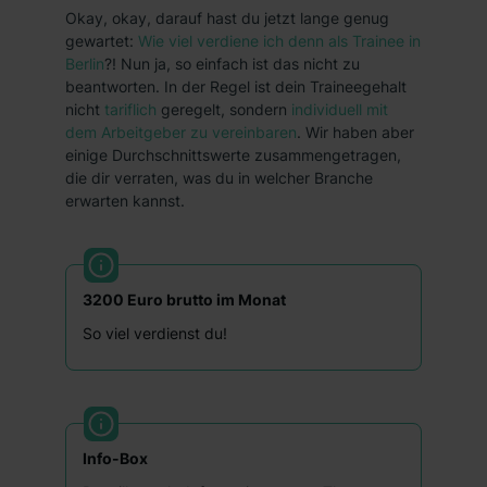
dem Punkt „Datenschutz-Einstellungen“ widerrufen.
Okay, okay, darauf hast du jetzt lange genug
Weitere Informationen zu den einzelnen Cookies findest
gewartet:
Wie viel verdiene ich denn als Trainee in
du durch Klick auf „Details zeigen“. Weitere
Berlin
?! Nun ja, so einfach ist das nicht zu
beantworten. In der Regel ist dein Traineegehalt
Informationen:
Datenschutzerklärung
,
Impressum
.
nicht
tariflich
geregelt, sondern
individuell mit
dem Arbeitgeber zu vereinbaren
. Wir haben aber
einige Durchschnittswerte zusammengetragen,
die dir verraten, was du in welcher Branche
erwarten kannst.
3200 Euro brutto im Monat
So viel verdienst du!
Info-Box