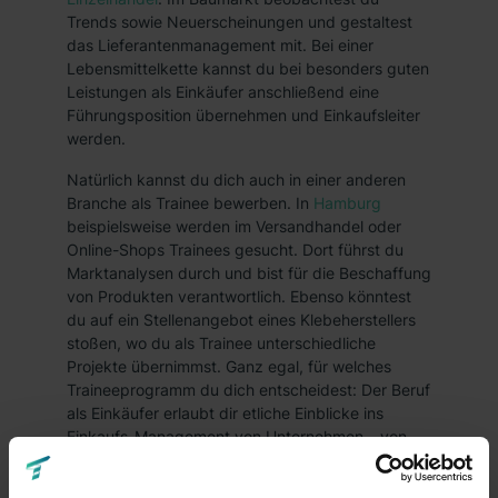
Trends sowie Neuerscheinungen und gestaltest
das Lieferantenmanagement mit. Bei einer
Lebensmittelkette kannst du bei besonders guten
Leistungen als Einkäufer anschließend eine
Führungsposition übernehmen und Einkaufsleiter
werden.
Natürlich kannst du dich auch in einer anderen
Branche als Trainee bewerben. In
Hamburg
beispielsweise werden im Versandhandel oder
Online-Shops Trainees gesucht. Dort führst du
Marktanalysen durch und bist für die Beschaffung
von Produkten verantwortlich. Ebenso könntest
du auf ein Stellenangebot eines Klebeherstellers
stoßen, wo du als Trainee unterschiedliche
Projekte übernimmst. Ganz egal, für welches
Traineeprogramm du dich entscheidest: Der Beruf
als Einkäufer erlaubt dir etliche Einblicke ins
Einkaufs-Management von Unternehmen – von
der Beschaffung von Gütern bis hin zur
Optimierung von bestehenden Systemen.