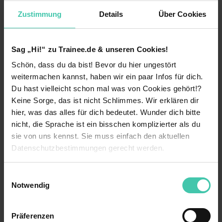
Zustimmung
Details
Über Cookies
Traineegehalt im Bereich Einkauf
Auch als Trainee übernimmst du im Bereich
Einkauf bereits Verantwortung, koordinierst
Sag „Hi!“ zu Trainee.de & unseren Cookies!
logistische Abläufe und bist im Finanzcontrolling
Schön, dass du da bist! Bevor du hier ungestört
tätig. Bei solchen anspruchsvollen Aufgaben fällt
weitermachen kannst, haben wir ein paar Infos für dich.
auch das Gehalt überdurchschnittlich hoch aus.
Aber das ist auch ok: Schließlich gehst du als
Du hast vielleicht schon mal was von Cookies gehört!?
Einkäufer, der auch mal neue Trendprodukte ins
Keine Sorge, das ist nicht Schlimmes. Wir erklären dir
Sortiment aufnimmt, mitunter ein Risiko ein.
hier, was das alles für dich bedeutet. Wunder dich bitte
nicht, die Sprache ist ein bisschen komplizierter als du
sie von uns kennst. Sie muss einfach den aktuellen
Das Einstiegsgehalt als Trainee im Bereich
Datenschutzbestimmungen gerecht werden.
Einkauf
Das Einstiegsgehalt als Trainee im Einkauf
Die Nutzung von Cookies auf Trainee.de
Einwilligungsauswahl
liegt bei mindestens 30.000 Euro im Jahr –
Notwendig
das sind 2500 Euro brutto im Monat. Im
Wir verwenden Cookies zur technischen Funktion
Einzelhandel in Nordrhein-Westfalen
unserer Webseite („Notwendig“), um von dir bei
bekommst du beispielsweise um die 3000
Präferenzen
Benutzung der Webseite getroffenen Einstellungen zu
Euro brutto im Trainee-Programm. Als