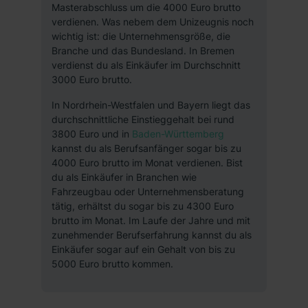
verfügen über kein angemessenes Datenschutzniveau
Masterabschluss um die 4000 Euro brutto
(EuGH – Schrems II). Du kannst die von dir erteilte
verdienen. Was nebem dem Unizeugnis noch
Einwilligung jederzeit mit Wirkung für die Zukunft ganz
wichtig ist: die Unternehmensgröße, die
Branche und das Bundesland. In Bremen
oder teilweise über unsere Datenschutzerklärung unter
verdienst du als Einkäufer im Durchschnitt
dem Punkt „Datenschutz-Einstellungen“ widerrufen.
3000 Euro brutto.
Weitere Informationen zu den einzelnen Cookies findest
du durch Klick auf „Details zeigen“. Weitere
In Nordrhein-Westfalen und Bayern liegt das
Informationen:
Datenschutzerklärung
,
Impressum
.
durchschnittliche Einstieggehalt bei rund
3800 Euro und in
Baden-Württemberg
kannst du als Berufsanfänger sogar bis zu
4000 Euro brutto im Monat verdienen. Bist
du als Einkäufer in Branchen wie
Fahrzeugbau oder Unternehmensberatung
tätig, erhältst du sogar bis zu 4300 Euro
brutto im Monat. Im Laufe der Jahre und mit
zunehmender Berufserfahrung kannst du als
Einkäufer sogar auf ein Gehalt von bis zu
5000 Euro brutto kommen.