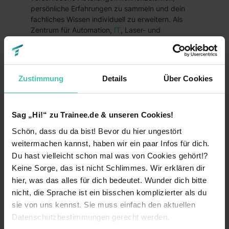
persönliche Erfahrungen zu sammeln und dein
fachliches Wissen individuell zu erweitern. Als
Zentrum für Automation,
IT
, Laser- und
Umwelttechnologie, ist Aachen ebenfalls von
Bedeutung. Je nach Größe des Konzerns kannst
du als Trainee an internationalen Projekten
mitarbeiten.
Zustimmung
Details
Über Cookies
Du interessierst dich für Autos? Perfekt – Aachen
ist ein wichtiger Standort der
Automobilindustrie
.
Hier warten nach dem Einstieg ins
Sag „Hi!“ zu Trainee.de & unseren Cookies!
Traineeprogramm spannende Aufgaben auf dich.
Schön, dass du da bist! Bevor du hier ungestört
Zudem findest du im
Einzelhandel
und im
weitermachen kannst, haben wir ein paar Infos für dich.
Dienstleistungssektor unterschiedliche
Du hast vielleicht schon mal was von Cookies gehört!?
Traineeprogramme. Gesundheit und Kultur dürfen
in der für ihre Thermen berühmten Stadt natürlich
Keine Sorge, das ist nicht Schlimmes. Wir erklären dir
nicht fehlen. In diesen Branchen kannst du nach
hier, was das alles für dich bedeutet. Wunder dich bitte
einer erfolgreichen Bewerbung ins Berufsleben
nicht, die Sprache ist ein bisschen komplizierter als du
starten und praktische Erfahrungen in
sie von uns kennst. Sie muss einfach den aktuellen
unterschiedlichen Abteilungen sammeln. Jetzt
Datenschutzbestimmungen gerecht werden.
starten, ersten Job ergattern und für die Zukunft