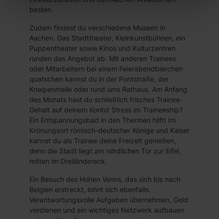
die Checkboxen und klick auf „Auswahl erlauben“. Die
besten.
Einwilligung zur Platzierung von Cookies der Kategorien
„Präferenzen“, „Statistiken“ und „Marketing“ umfasst
Zudem findest du verschiedene Museen in
Aachen. Das Stadttheater, Kleinkunstbühnen, ein
hierbei die Einwilligung zur Übermittlung deiner Daten in
Puppentheater sowie Kinos und Kulturzentren
die USA (Art. 49 Abs. 1 S. 1 lit. a) DS-GVO). Die USA
runden das Angebot ab. Mit anderen Trainees
verfügen über kein angemessenes Datenschutzniveau
oder Mitarbeitern bei einem Feierabendbierchen
(EuGH – Schrems II). Du kannst die von dir erteilte
quatschen kannst du in der Pontstraße, der
Einwilligung jederzeit mit Wirkung für die Zukunft ganz
Kneipenmeile oder rund ums Rathaus. Am Anfang
oder teilweise über unsere Datenschutzerklärung unter
des Monats hast du schließlich frisches Trainee-
dem Punkt „Datenschutz-Einstellungen“ widerrufen.
Gehalt auf deinem Konto! Stress im Traineeship?
Ein Entspannungsbad in den Thermen hilft! Im
Weitere Informationen zu den einzelnen Cookies findest
Krönungsort römisch-deutscher Könige und Kaiser
du durch Klick auf „Details zeigen“. Weitere
kannst du als Trainee deine Freizeit genießen,
Informationen:
Datenschutzerklärung
,
Impressum
.
denn die Stadt liegt am nördlichen Tor zur Eifel,
mitten im Dreiländereck.
Ein Besuch des Hohen Venns, das sich bis nach
Belgien erstreckt, lohnt sich ebenfalls.
Verantwortungsvolle Aufgaben übernehmen, Geld
verdienen und ein wichtiges Netzwerk aufbauen