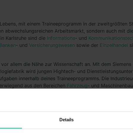
 Lebens, mit einem Traineeprogramm in der zweitgrößten S
einen abwechslungsreichen Arbeitsmarkt, sondern auch mit d
in Karlsruhe sind die
Informations
- und
Kommunikationstec
Banken
- und
Versicherungswesen
sowie der
Einzelhandel
si
 vor allem die Nähe zur Wissenschaft an. Mit dem Siemens 
ogiefabrik wird jungen Hightech- und Dienstleistungsuntern
ufgaben innerhalb deines Traineeprogramms. Die Industrie
berwiegend aus den Bereichen
Fahrzeug
- und Maschinenbau 
nales oder internationales
Unternehmen
– hängt von deinen
tudium ab: Du kannst im
Einkauf
, im
Vertrieb
, in der Entwic
arketing
deinen Platz finden – oder auch in der
Logistikbr
vielfältig. Jetzt bewerben, dann verschiedene Abteilungen 
Details