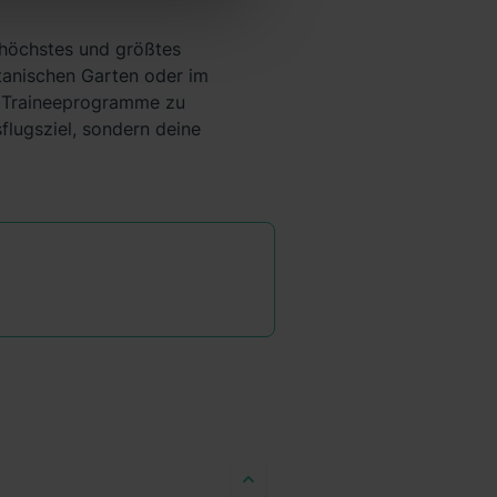
ganz oder teilweise über
ere Informationen zu den
 höchstes und größtes
tanischen Garten oder im
er Traineeprogramme zu
flugsziel, sondern deine