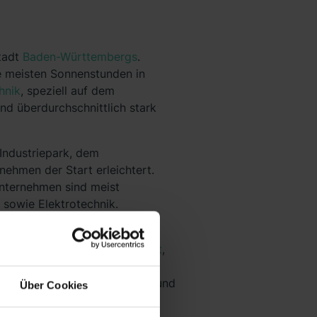
tadt
Baden-Württembergs
.
ie meisten Sonnenstunden in
hnik
, speziell auf dem
nd überdurchschnittlich stark
Industriepark, dem
ehmen der Start erleichtert.
unternehmen sind meist
sowie Elektrotechnik.
 persönlichen Fähigkeiten,
klung, dem
Projektmanagement
,
anche
unterkommen. Die
im Unternehmen kennen lernen und
Über Cookies