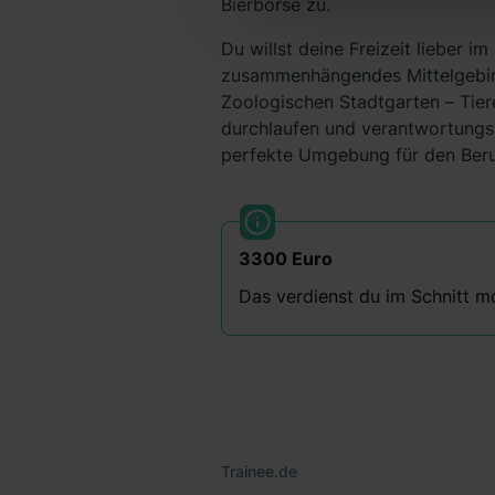
Bierbörse zu.
Schrems II). Du kannst die vo
unsere Datenschutzerklärung
Du willst deine Freizeit lieber
einzelnen Cookies findest du 
zusammenhängendes Mittelgebirge
Informationen:
Datenschutze
Zoologischen Stadtgarten – Tier
durchlaufen und verantwortungsv
perfekte Umgebung für den Beruf
3300 Euro
Das verdienst du im Schnitt mon
Trainee.de