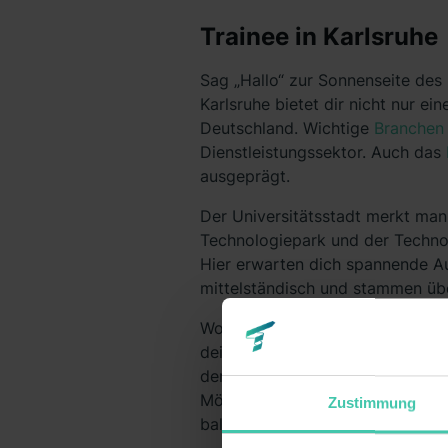
Trainee in Karlsruhe
Sag „Hallo“ zur Sonnenseite des
Karlsruhe bietet dir nicht nur 
Deutschland. Wichtige
Branchen
Dienstleistungssektor. Auch das
ausgeprägt.
Der Universitätsstadt merkt man
Technologiepark und der Technol
Hier erwarten dich spannende A
mittelständisch und stammen ü
Wo du den Einstieg wagst –natio
deinen Interessen und deinem S
der Qualitätssicherung oder im
M
Möglichkeiten als Trainee sind 
Zustimmung
bald als Führungskraft arbeiten!