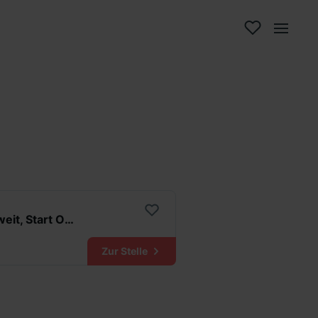
Trainee Customer Service & Supply Chain (all genders), deutschlandweit, Start Oktober 2026
Zur Stelle