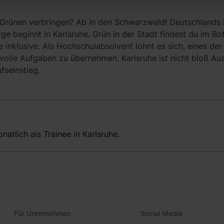
n dir erteilte Einwilligung jederzeit mit Wirkung für die Zukunft 
 unter dem Punkt „Datenschutz-Einstellungen“ widerrufen. Weit
 im Grünen verbringen? Ab in den Schwarzwald! Deutschlands
durch Klick auf „Details zeigen“. Weitere
 beginnt in Karlsruhe. Grün in der Stadt findest du im Bo
rklärung
,
Impressum
.
e inklusive. Als Hochschulabsolvent lohnt es sich, eines d
olle Aufgaben zu übernehmen. Karlsruhe ist nicht bloß Aus
seinstieg.
atlich als Trainee in Karlsruhe.
Für Unternehmen
Social Media