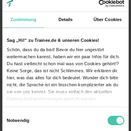
INTERNETONE AG
Zustimmung
Details
Über Cookies
IT-Dienstleistungszentrum Berlin (AöR)
4
Unternehmen mit
J
Sag „Hi!“ zu Trainee.de & unseren Cookies!
JDB MEDIA GmbH
Schön, dass du da bist! Bevor du hier ungestört
weitermachen kannst, haben wir ein paar Infos für dich.
J.N. Köbig GmbH
Du hast vielleicht schon mal was von Cookies gehört!?
Jobufo GmbH
Keine Sorge, das ist nicht Schlimmes. Wir erklären dir
hier, was das alles für dich bedeutet. Wunder dich bitte
Jurodo
nicht, die Sprache ist ein bisschen komplizierter als du
sie von uns kennst. Sie muss einfach den aktuellen
Datenschutzbestimmungen gerecht werden.
5
Unternehmen mit
K
kl,company AG
Die Nutzung von Cookies auf Trainee.de
Einwilligungsauswahl
Köhler-Transfer GmbH & Co. KG
Notwendig
Wir verwenden Cookies zur technischen Funktion
KÖTTER GmbH & Co. KG