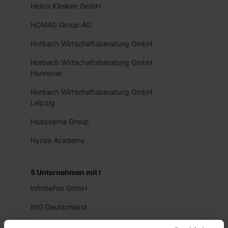
Helios Kliniken GmbH
HOMAG Group AG
Horbach Wirtschaftsberatung GmbH
Horbach Wirtschaftsberatung GmbH
Hannover
Horbach Wirtschaftsberatung GmbH
Leipzig
Husqvarna Group
Hyrise Academy
5
Unternehmen mit
I
infiniteFox GmbH
ING Deutschland
InnoMa System GmbH