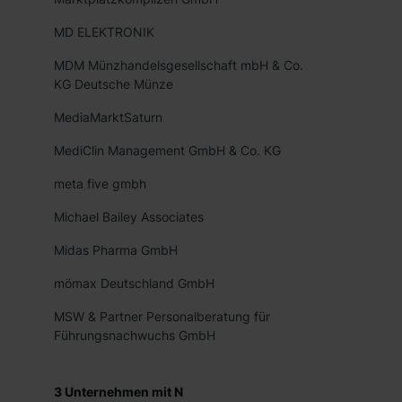
die USA (Art. 49 Abs. 1 S. 1 lit. a) DS-GVO). Die USA
MD ELEKTRONIK
verfügen über kein angemessenes Datenschutzniveau
(EuGH – Schrems II). Du kannst die von dir erteilte
MDM Münzhandelsgesellschaft mbH & Co.
Einwilligung jederzeit mit Wirkung für die Zukunft ganz
KG Deutsche Münze
oder teilweise über unsere Datenschutzerklärung unter
MediaMarktSaturn
dem Punkt „Datenschutz-Einstellungen“ widerrufen.
Weitere Informationen zu den einzelnen Cookies findest
MediClin Management GmbH & Co. KG
du durch Klick auf „Details zeigen“. Weitere
meta five gmbh
Informationen:
Datenschutzerklärung
,
Impressum
.
Michael Bailey Associates
Midas Pharma GmbH
mömax Deutschland GmbH
MSW & Partner Personalberatung für
Führungsnachwuchs GmbH
3
Unternehmen mit
N